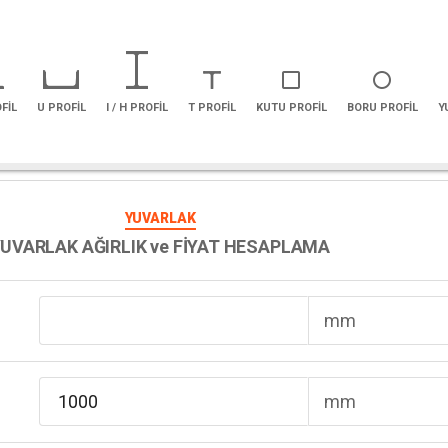
FİL
U PROFİL
I / H PROFİL
T PROFİL
KUTU PROFİL
BORU PROFİL
Y
DİKDÖRTGEN KUTU PROFİL
YUVARLAK
YUVARLAK AĞIRLIK ve FİYAT HESAPLAMA
mm
mm