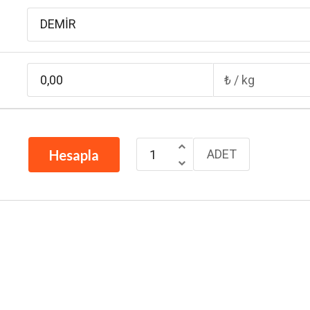
DEMİR
₺ / kg
Hesapla
ADET